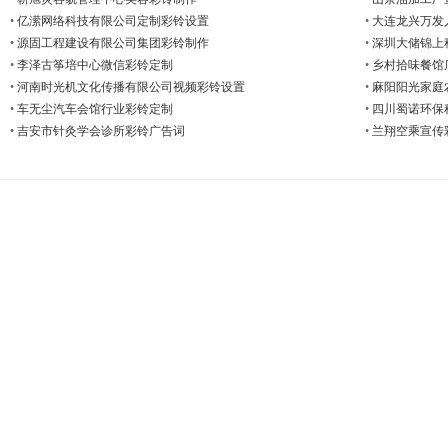
•
亿潆网络科技有限公司定制彩铃设置
•
大连龙兴万发
•
源固工程建设有限公司集团彩铃制作
•
深圳大储锦上
•
李泽古筝培中心微信彩铃定制
•
乡村拾味餐馆
•
河南时光机文化传播有限公司视频彩铃设置
•
麻阳阳光家庭
•
车无尘汽车会馆行业彩铃定制
•
四川蜀诺环保
•
吉安市针灸学会诊所彩铃广告词
•
兰翔空乘宣传