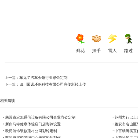
鲜花
握手
雷人
路过
上一篇：
车无尘汽车会馆行业彩铃定制
下一篇：
四川蜀诺环保科技有限公司宣传彩铃上传
相关阅读
•
慈溪市宏旭通信设备有限公司企业彩铃定制
•
苏州力行巴士
•
新白马寺健康体验店门店彩铃设置
•
雅安市名山区
•
欧尚装饰装修建材公司彩铃定制
•
中百纸碗筷宣
•
靳旭炎容貌管理中心美容彩铃制作
•
山茶油加工厂