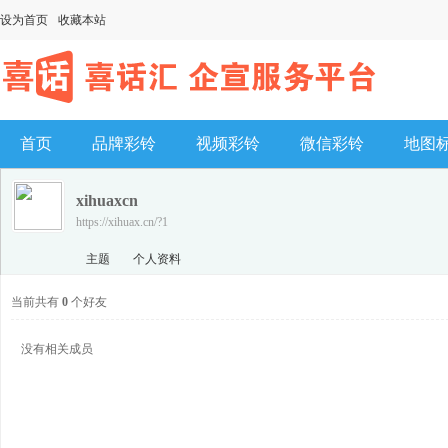
设为首页
收藏本站
首页
品牌彩铃
视频彩铃
微信彩铃
地图
xihuaxcn
https://xihuax.cn/?1
主题
个人资料
当前共有
0
个好友
没有相关成员