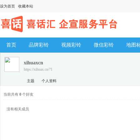
设为首页
收藏本站
首页
品牌彩铃
视频彩铃
微信彩铃
地图
xihuaxcn
https://xihuax.cn/?1
主题
个人资料
当前共有
0
个好友
没有相关成员